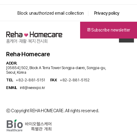
Block unauthorized email collection
Privacy policy
Subscribe newsletter
Reha·Homecare
ADDR.
[05854] 502, Block A Terra Tower Songpa-daero, Songpa-gu,
Seoul, Korea
TEL
+82-2-881-5151
FAX
+82-2-881-5152
EMAIL
intl@weexpo.kr
ⓒ Copyright REHA·HOMECARE. All rights reserved.