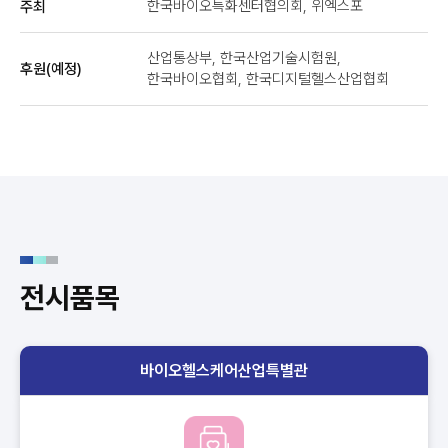
한국바이오특화센터협의회, 위엑스포
주최
산업통상부, 한국산업기술시험원,
후원(예정)
한국바이오협회, 한국디지털헬스산업협회
전시품목
바이오헬스케어산업특별관